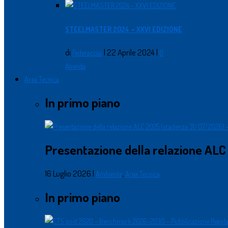
STEELMASTER 2024 – XXVI EDIZIONE
di
|
22 Aprile 2024
|
Federacciai
0
Agenda
Area Tecnica
In primo piano
Presentazione della relazione ALC
16 Luglio 2026
|
,
Ambiente
Area Tecnica
In primo piano