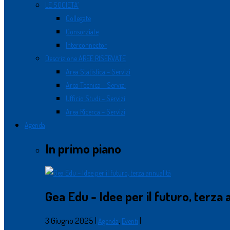
LE SOCIETA’
Collegate
Consorziate
Interconnector
Descrizione AREE RISERVATE
Area Statistica – Servizi
Area Tecnica – Servizi
Ufficio Studi – Servizi
Area Ricerca – Servizi
Agenda
In primo piano
Gea Edu - Idee per il futuro, terza 
3 Giugno 2025
|
,
|
Agenda
Eventi