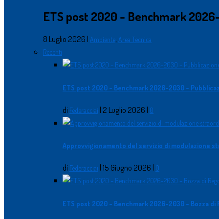
ETS post 2020 - Benchmark 2026-
8 Luglio 2026
|
,
Ambiente
Area Tecnica
Recenti
ETS post 2020 - Benchmark 2026-2030 - Pubblica
di
|
2 Luglio 2026
|
Federacciai
0
Approvvigionamento del servizio di modulazione str
di
|
15 Giugno 2026
|
Federacciai
0
ETS post 2020 - Benchmark 2026-2030 - Bozza di 