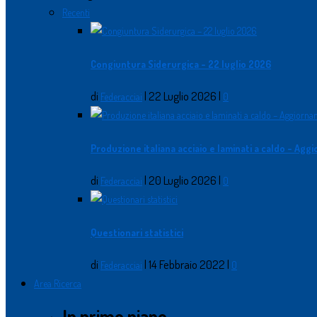
Recenti
Congiuntura Siderurgica - 22 luglio 2026
di
|
22 Luglio 2026
|
Federacciai
0
Produzione italiana acciaio e laminati a caldo - Ag
di
|
20 Luglio 2026
|
Federacciai
0
Questionari statistici
di
|
14 Febbraio 2022
|
Federacciai
0
Area Ricerca
In primo piano