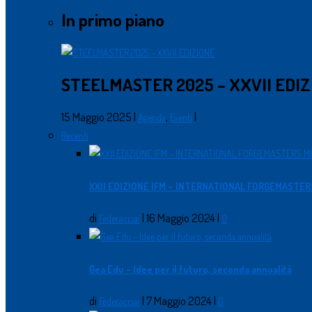
In primo piano
STEELMASTER 2025 – XXVII EDIZ
15 Maggio 2025
|
,
|
Agenda
Eventi
Recenti
XXII EDIZIONE IFM – INTERNATIONAL FORGEMASTE
di
|
16 Maggio 2024
|
Federacciai
0
Gea Edu - Idee per il futuro, seconda annualità
di
|
7 Maggio 2024
|
Federacciai
0