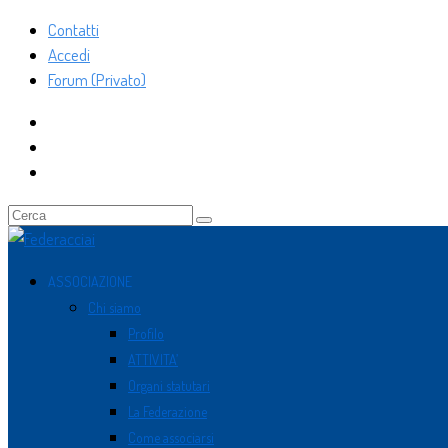
Contatti
Accedi
Forum (Privato)
ASSOCIAZIONE
Chi siamo
Profilo
ATTIVITA’
Organi statutari
La Federazione
Come associarsi