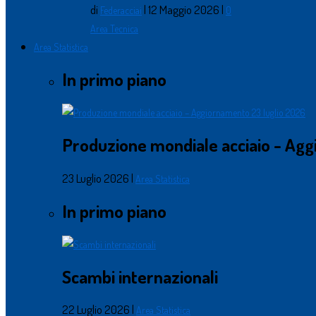
di
|
12 Maggio 2026
|
Federacciai
0
Area Tecnica
Area Statistica
In primo piano
Produzione mondiale acciaio - Agg
23 Luglio 2026
|
Area Statistica
In primo piano
Scambi internazionali
22 Luglio 2026
|
Area Statistica