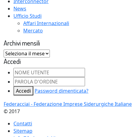
Interconnector
News
Ufficio Studi
Affari Internazionali
Mercato
Archivi mensili
Archivi
mensili
Accedi
Accedi
Password dimenticata?
Federacciai - Federazione Imprese Siderurgiche Italiane
© 2017
Contatti
Sitemap