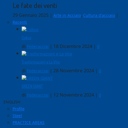
Le fate dei venti
29 Gennaio 2025
|
,
|
Arte in Acciaio
Cultura d'acciaio
Recenti
Cubus
di
|
18 Dicembre 2024
|
Federacciai
0
Trasformazioni e La Vita
di
|
28 Novembre 2024
|
Federacciai
0
GREEN GIANT
di
|
12 Novembre 2024
|
Federacciai
0
ENGLISH
Profile
Steel
PRACTICE AREAS