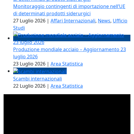
Monitoraggio contingenti di importazione nell’UE
di determinati prodotti siderurgici
27 Luglio 2026
|
Affari Internazionali
,
News
,
Ufficio
Studi
Produzione mondiale acciaio – Aggiornamento 23
luglio 2026
23 Luglio 2026
|
Area Statistica
Scambi internazionali
22 Luglio 2026
|
Area Statistica