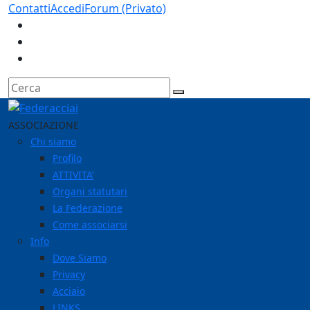
Contatti
Accedi
Forum (Privato)
ASSOCIAZIONE
Chi siamo
Profilo
ATTIVITA’
Organi statutari
La Federazione
Come associarsi
Info
Dove Siamo
Privacy
Acciaio
LINKS