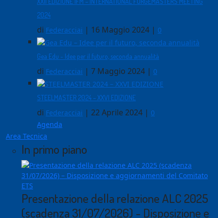
XXII EDIZIONE IFM – INTERNATIONAL FORGEMASTERS MEETING
2024
di
|
16 Maggio 2024
|
Federacciai
0
Gea Edu - Idee per il futuro, seconda annualità
di
|
7 Maggio 2024
|
Federacciai
0
STEELMASTER 2024 – XXVI EDIZIONE
di
|
22 Aprile 2024
|
Federacciai
0
Agenda
Area Tecnica
In primo piano
Presentazione della relazione ALC 2025
(scadenza 31/07/2026) - Disposizione e