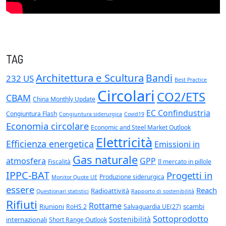
TAG
Architettura e Scultura
Bandi
232 US
Best Practice
Circolari
CO2/ETS
CBAM
China Monthly Update
EC Confindustria
Congiuntura Flash
Congiuntura siderurgica
Covid19
Economia circolare
Economic and Steel Market Outlook
Elettricità
Efficienza energetica
Emissioni in
Gas naturale
atmosfera
GPP
Fiscalità
Il mercato in pillole
IPPC-BAT
Progetti in
Produzione siderurgica
Monitor Quote UE
essere
Reach
Radioattività
Questionari statistici
Rapporto di sostenibilità
Rifiuti
Rottame
Riunioni
scambi
RoHS 2
Salvaguardia UE(27)
Sottoprodotto
Sostenibilità
internazionali
Short Range Outlook