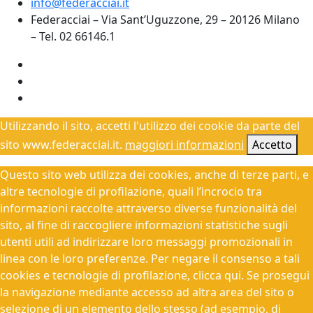
info@federacciai.it
Federacciai – Via Sant’Uguzzone, 29 – 20126 Milano
– Tel. 02 66146.1
Utilizzando il sito, accetti l'utilizzo dei cookie da parte del
sito www.federacciai.it.
maggiori informazioni
Accetto
Questo sito web utilizza dei cookies, anche di terze parti, e
altre tecnologie di profilazione, quali l’incrocio tra
informazioni raccolte attraverso diverse funzionalità del
sito, al fine di raccogliere informazioni statistiche sugli
utenti utili ad indirizzare loro messaggi promozionali in
linea con le loro preferenze. Per negare il consenso a tali
cookies e tecnologie di profilazione, clicca qui. Se prosegui
la navigazione mediante accesso ad altra area del sito o
selezione di un elemento dello stesso (ad esempio, di