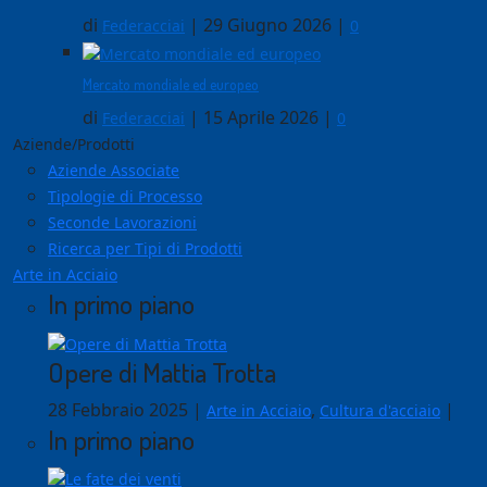
di
|
29 Giugno 2026
|
Federacciai
0
Mercato mondiale ed europeo
di
|
15 Aprile 2026
|
Federacciai
0
Aziende/Prodotti
Aziende Associate
Tipologie di Processo
Seconde Lavorazioni
Ricerca per Tipi di Prodotti
Arte in Acciaio
In primo piano
Opere di Mattia Trotta
28 Febbraio 2025
|
,
|
Arte in Acciaio
Cultura d'acciaio
In primo piano